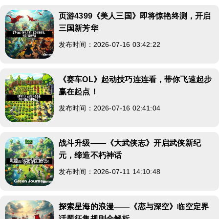
页游4399《美人三国》即将惊艳终测，开启
三国新芳华
发布时间：2026-07-16 03:42:22
《赛车OL》起动技巧连连看，带你飞速起步
赢在起点！
发布时间：2026-07-16 02:41:04
战斗升级——《大武侠志》开启武侠新纪
元，缔造不朽神话
发布时间：2026-07-11 14:10:48
探索星海的浪漫——《恋与深空》临空定界
话题征集规则全解析