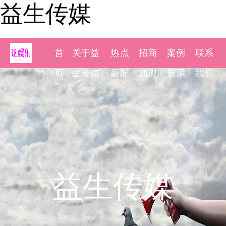
益生传媒
首
关于益
热点
招商
案例
联系
页
生传媒
新闻
加盟
展示
我们
益生传媒