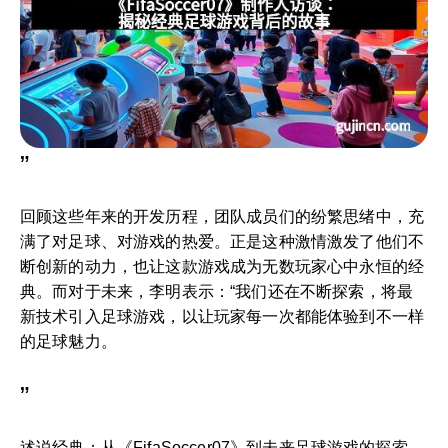
”
回顾这些年来的开发历程，团队成员们的纷繁思绪中，充
满了对足球、对游戏的热爱。正是这种激情激发了他们不
断创新的动力，也让这款游戏成为无数玩家心中永恒的经
典。而对于未来，李明表示：“我们还在不断探索，将最
新技术引入足球游戏，以让玩家每一次都能体验到不一样
的足球魅力。
”
述说经典：从《FifaSoccer07》到未来足球游戏的探索