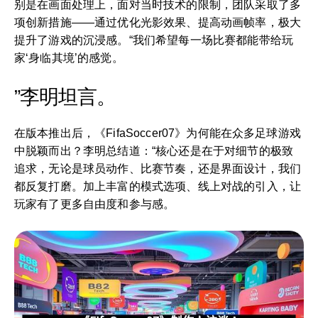
别是在画面处理上，面对当时技术的限制，团队采取了多
项创新措施——通过优化光影效果、提高动画帧率，极大
提升了游戏的沉浸感。“我们希望每一场比赛都能带给玩
家‘身临其境’的感觉。
”李明坦言。
在版本推出后，《FifaSoccer07》为何能在众多足球游戏
中脱颖而出？李明总结道：“核心还是在于对细节的极致
追求，无论是球员动作、比赛节奏，还是界面设计，我们
都反复打磨。加上丰富的模式选项、线上对战的引入，让
玩家有了更多自由度和参与感。