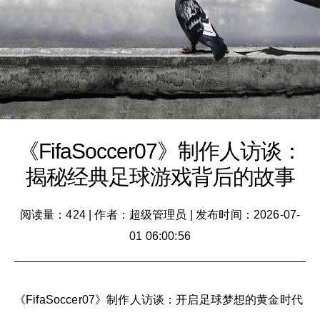
《FifaSoccer07》制作人访谈：
揭秘经典足球游戏背后的故事
阅读量：424
|
作者：超级管理员
|
发布时间：2026-07-
01 06:00:56
《FifaSoccer07》制作人访谈：开启足球梦想的黄金时代