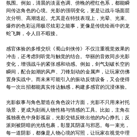
氛围。例如，清晨的淡蓝色调、傍晚的橙红色系，都能瞬
间传达角色的心境。光影的强弱变化，更是让战斗场面层
次分明、高潮迭起。尤其是在特技表现上，光晕、光束、
爆炸的色彩运用极尽炫彩之能事，更像是传统绘画中的龙
蛇飞舞，令人目不暇接。
感官体验的多维交织《蜀山剑侠传》不仅注重视觉效果的
冲击，还考虑到听觉与触觉的结合。华丽的音效同步光影
变化，增强战斗的紧张感和动感。例如，剑气划破长空的
瞬间，配合如潮的风声、刀锋划动的金属声，让玩家仿佛
置身实战中。而未来可能引入的振动反馈设备，又会使得
每一次出招都能真实传达触感，构建多感官的沉浸体验。
光影叙事与角色塑造在角色设计方面，光影不只用来衬托
场景，更成为刻画人物性格与情感的工具。比如，主角在
孤独夜色中身影孤寂，光影交错反映出他的内心挣扎；反
派则被阴暗的光线包裹，彰显其阴谋与邪恶。每一束光，
每一道阴影，都像是人物心境的写照，让玩家在视觉中理