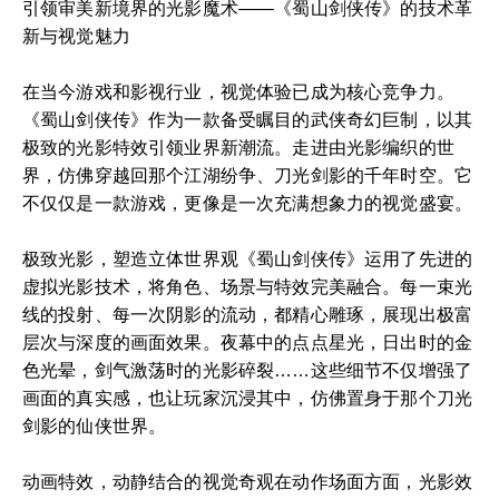
引领审美新境界的光影魔术——《蜀山剑侠传》的技术革
新与视觉魅力
在当今游戏和影视行业，视觉体验已成为核心竞争力。
《蜀山剑侠传》作为一款备受瞩目的武侠奇幻巨制，以其
极致的光影特效引领业界新潮流。走进由光影编织的世
界，仿佛穿越回那个江湖纷争、刀光剑影的千年时空。它
不仅仅是一款游戏，更像是一次充满想象力的视觉盛宴。
极致光影，塑造立体世界观《蜀山剑侠传》运用了先进的
虚拟光影技术，将角色、场景与特效完美融合。每一束光
线的投射、每一次阴影的流动，都精心雕琢，展现出极富
层次与深度的画面效果。夜幕中的点点星光，日出时的金
色光晕，剑气激荡时的光影碎裂……这些细节不仅增强了
画面的真实感，也让玩家沉浸其中，仿佛置身于那个刀光
剑影的仙侠世界。
动画特效，动静结合的视觉奇观在动作场面方面，光影效