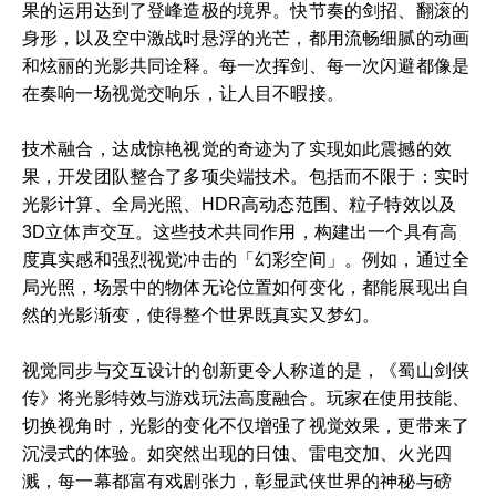
果的运用达到了登峰造极的境界。快节奏的剑招、翻滚的
身形，以及空中激战时悬浮的光芒，都用流畅细腻的动画
和炫丽的光影共同诠释。每一次挥剑、每一次闪避都像是
在奏响一场视觉交响乐，让人目不暇接。
技术融合，达成惊艳视觉的奇迹为了实现如此震撼的效
果，开发团队整合了多项尖端技术。包括而不限于：实时
光影计算、全局光照、HDR高动态范围、粒子特效以及
3D立体声交互。这些技术共同作用，构建出一个具有高
度真实感和强烈视觉冲击的「幻彩空间」。例如，通过全
局光照，场景中的物体无论位置如何变化，都能展现出自
然的光影渐变，使得整个世界既真实又梦幻。
视觉同步与交互设计的创新更令人称道的是，《蜀山剑侠
传》将光影特效与游戏玩法高度融合。玩家在使用技能、
切换视角时，光影的变化不仅增强了视觉效果，更带来了
沉浸式的体验。如突然出现的日蚀、雷电交加、火光四
溅，每一幕都富有戏剧张力，彰显武侠世界的神秘与磅